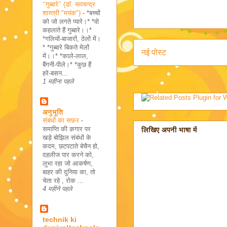
‘‘गुब्बारे’’ (डॉ. रूपचन्द्र
शास्त्री "मयंक")
-
*बच्चों
को जो लगते प्यारे।* *वो
कहलाते हैं गुब्बारे।।*
*गलियों-बाजारों, ठेलों में।
* *गुब्बारे बिकते मेलों
नई पोस्ट
में।।* *काले-लाल,
बैंगनी-पीले।* *कुछ हैं
हरे-बसन...
1 महीना पहले
अनुभूति
संबंधों का सफ़र
-
समाप्ति की क़गार पर
लिखिए अपनी भाषा में
खड़े बोझिल संबंधों के
कदम, छटपटाते बेचैन हो,
दहलीज पार करने को,
लुभा रहा जो आकर्षण,
बाहर की दुनिया का, तो
चेता रहे , रोक ...
4 महीने पहले
technik ki