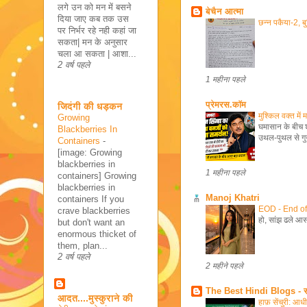
लगे उन को मन में बसने
बेचैन आत्मा
दिया जाए कब तक उस
छन्न पकैया-2, ब
पर निर्भर रहे नही कहां जा
सकता| मन के अनुसार
चला आ सकता | आशा...
2 वर्ष पहले
1 महीना पहले
प्रेमरस.कॉम
जिदंगी की धड़कन
मुश्किल वक्त में
Growing
घमासान के बीच श
Blackberries In
उथल-पुथल से गुज
Containers
-
[image: Growing
blackberries in
1 महीना पहले
containers] Growing
blackberries in
Manoj Khatri
containers If you
EOD - End o
crave blackberries
हो, सांझ ढले आसमा
but don't want an
enormous thicket of
them, plan...
2 वर्ष पहले
2 महीने पहले
The Best Hindi Blogs - सर्वश
आदत....मुस्कुराने की
हाफ़ सेंचुरी: आध