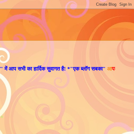
भी का हार्दिक सुवागत है! *
"
एक ब्लॉग सबका"
आ
पका अपना मंच है
,
इस