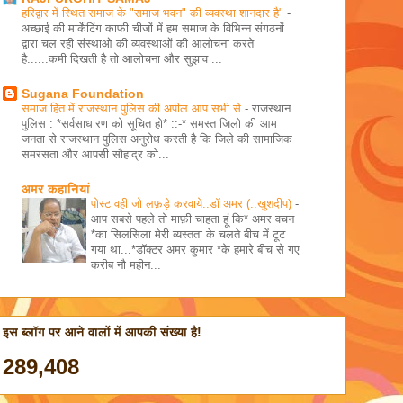
हरिद्वार में स्थित समाज के "समाज भवन" की व्यवस्था शानदार है"
-
अच्छाई की मार्केटिंग काफी चीजों में हम समाज के विभिन्न संगठनों
द्वारा चल रही संस्थाओ की व्यवस्थाओं की आलोचना करते
है......कमी दिखती है तो आलोचना और सुझाव ...
Sugana Foundation
समाज हित में राजस्थान पुलिस की अपील आप सभी से
-
राजस्थान
पुलिस : *सर्वसाधारण को सूचित हो* ::-* समस्त जिलो की आम
जनता से राजस्थान पुलिस अनुरोध करती है कि जिले की सामाजिक
समरसता और आपसी सौहाद्र को...
अमर कहानियां
पोस्ट वही जो लफ़ड़े करवाये..डॉ अमर (..खुशदीप)
-
आप सबसे पहले तो माफ़ी चाहता हूं कि* अमर वचन
*का सिलसिला मेरी व्यस्तता के चलते बीच में टूट
गया था...*डॉक्टर अमर कुमार *के हमारे बीच से ​गए
करीब नौ महीन...
इस ब्लॉग पर आने वालों में आपकी संख्या है!
289,408