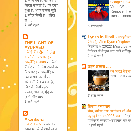
1 साल की है, वह क्या ही
Google Flow
सिखा सकती है? पर ऐसा
Video Water
हुआ है, आज उससे मुझे
Remover Fre
1 सीख मिली है। सीख
Tool ki Jankar
से ...
1 वर्ष पहले
6 दिन पहले
Lyrics In Hindi - लफ़्ज़ों क
ऐसे क्यूँ - Aise Kyun (Ragh
THE LIGHT OF
मिसमैच्ड २ (2022) Music By: अ
AYURVED
निकिता गाँधी ज़रा ज़रा अभी बातें शुरू
गर्मियों में शरीर को ठंडा
1 हफ़्ते पहले
रखने के 5 असरदार
आयुर्वेदिक उपाय
-
गर्मियों
उड़न तश्तरी ....
में शरीर को ठंडा रखने के
तुम आदत में शुमा
5 असरदार आयुर्वेदिक
साथ मगर चाय का स
उपाय गर्मी का मौसम
शरीर में पित्त बढ़ाता है,
जिससे चिड़चिड़ापन,
जलन, थकान, मुंह के
3 हफ़्ते पहले
छाले और त्वचा...
1 वर्ष पहले
शिवना प्रकाशन
शोध, समीक्षा तथा आलोचना की अंतर्र
जुलाई-सितम्बर 2026 अंक
-
मित्र
Akanksha
कार्यकारी संपादक- शहरयार, सह संप
जब रात स्वप्न
-
जब रात
3 हफ़्ते पहले
स्वप्न मन में से आने जाने