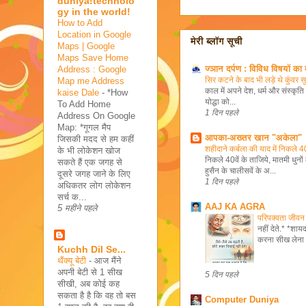
duniya!technolo
gy in the world!
How to Add
Location in Google
मेरी ब्लॉग सूची
Maps | Google
Maps Save Home
ज्ञान दर्पण : विविध विषयों का 
Address : Google
सिर कटने के बाद भी लड़े थे कुंवर 
Map me Address
काल में अपने देश, धर्म और संस्कृति
kaise Dale
-
*How
योद्धा को...
To Add Home
1 दिन पहले
Address On Google
Map: *गूगल मैप
आपका-अख्तर खान "अकेला"
जिसकी मदद से हम कहीं
शहीदाने कर्बला की याद में निकले 40
के भी लोकेशन खोज
निकले 40वें के ताजिये, मातमी धुनो
सकते हैं एक जगह से
हुसैन के चालीसवें के अ...
दूसरे जगह जाने के लिए
1 दिन पहले
अधिकतर लोग लोकेशन
सर्च क...
AAJ KA AGRA
5 महीने पहले
परिपक्वता जीवन
नहीं देते.* *शा
करना सीख लेना 
Kuchh Dil Se...
थैंक्यू बेटी
-
आज मैंने
अपनी बेटी से 1 सीख
5 दिन पहले
सीखी, अब कोई कह
सकता है है कि वह तो बस
Computer Duniya