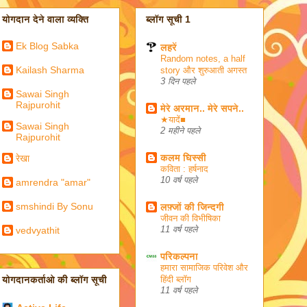
योगदान देने वाला व्यक्ति
ब्लॉग सूची 1
Ek Blog Sabka
लहरें
Random notes, a half
Kailash Sharma
story और शुरुआती अगस्त
3 दिन पहले
Sawai Singh
Rajpurohit
मेरे अरमान.. मेरे सपने..
★यादें■
Sawai Singh
2 महीने पहले
Rajpurohit
कलम घिस्सी
रेखा
कविता : हर्षनाद
10 वर्ष पहले
amrendra "amar"
smshindi By Sonu
लफ़्जों की जिन्दगी
जीवन की विभीषिका
vedvyathit
11 वर्ष पहले
परिकल्पना
हमारा सामाजिक परिवेश और
हिंदी ब्लॉग
योगदानकर्ताओ की ब्लॉग सूची
11 वर्ष पहले