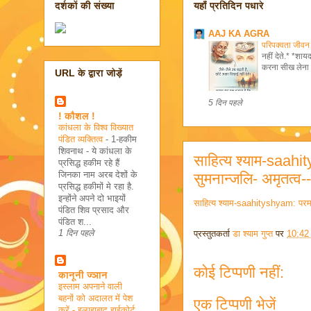
दर्शकों की संख्या
यहाँ प्रतिदिन पधारे
AAJ KA AGRA
परिपक्वता जीवन
नहीं देते.* *शा
करना सीख लेना 
URL के द्वारा जोड़ें
5 दिन पहले
! कौशल !
कांधला के विश्व विख्यात
पंडित व्यक्तित्व
-
1-हकीम
शिवनाथ - ये कांधला के
साहित्य श्याम-saahit
प्रसिद्ध हकीम रहे हैं
जिनका नाम अरब देशों के
सुमनान्जलि- अमृतत्व--
प्रसिद्ध हकीमों मे रहा है.
इन्होंने अपने दो भाइयों
साहित्य श्याम-saahityshyam: परमार्
पंडित शिव प्रसाद और
पंडित श...
1 दिन पहले
प्रस्तुतकर्ता
डा श्याम गुप्त
पर
10:42
कोई टिप्पणी नहीं:
कानूनी ज्ञान
इस्लाम अपनाने वाली
बहनों को अदालत में पेश
एक टिप्पणी भेजें
करें - इलाहाबाद हाईकोर्ट