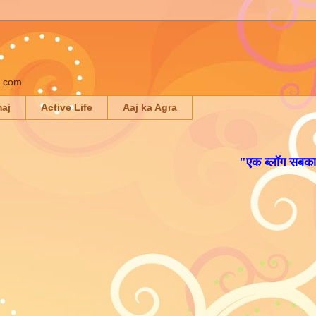
il.com
maj
Active Life
Aaj ka Agra
"
एक ब्लॉग सबका
"
में
आप स