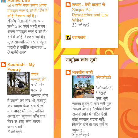
Active Life
शख्स - मेरी कलम से
SIR फॉर्म भरते समय अपना
Sanjay Pal:
मोबाइल नंबर दे रहे हैं? देने में
Researcher and Link
कोई दिक्कत नहीं है।
-
Writer
*विशेष चेतावनी * क्या आप
13 वर्ष पहले
सभी SIR फॉर्म भरते समय
अपना मोबाइल नंबर दे रहे हैं?
देने में कोई दिक्कत नहीं है।
दशमलव
कुछ सावधानियां रखना बहुत
जरूरी है क्योंकि आजकल...
8 महीने पहले
सामूहिक ब्लॉग सूची
Kashish - My
Poetry
भारतीय नारी
चादर
कोरकोट्टी
सन्नाटे की
-
-
चारों ओर
*कोरकोट्टी
पसरा है
* *सब*
सन्नाटा मौन
कुछ भूल
है श्वासों का शोर भी, उघाड़
सकता हूँ पर ये नाम नहीं भूल
कर चाहता फेंक देना चीख
सकता कभी। *अविभाजित*
कर चादर मौन की, लेकिन
राजनांदगाँव में घटित ऐसी
अंतस का सूनापन खींच कर
कोई नक्सल घटना नहीं,
फिर से ओढ़ लेता चादर
जिसके होने के बाद वहाँ न
सन्नाटे की...
पहुंचा ह...
6 वर्ष पहले
3 हफ़्ते पहले